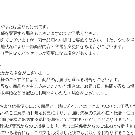
ージまたは盛り付け例です。
一部を変更する場合もございますのでご了承ください。
揃えてございますが、万一品切れの際はご容赦ください。また、やむを得
産地状況により一部商品内容・容器が変更になる場合がございます。
より予告なくパッケージが変更になる場合があります。
意
上かかる場合がございます。
先様のご不在等により、商品のお届けが遅れる場合がございます。
に異なる商品をお申し込みいただいた場合は、お届け日、時間が異なる場
年末年始などは配送にお時間をいただく場合がございます。
法および信書便法により商品と一緒に送ることはできませんのでご了承く
品へのご注意事項】規定変更により、お届け先様の長期不在・転居・住所
お届け先様に転送する送料を着払いでご負担いただくことになりました。
施行及び警察からのご指導により、暴力団関係者からのご注文はお断りさ
れている場合には、ご注文をお受けした後でもお取引をお断りすることが