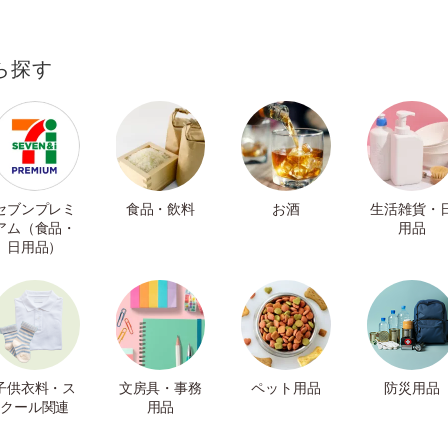
ら探す
セブンプレミ
食品・飲料
お酒
生活雑貨・
アム（食品・
用品
日用品）
子供衣料・ス
文房具・事務
ペット用品
防災用品
クール関連
用品