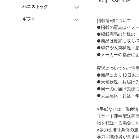
160g、KSR-30H
ハコストック
ギフト
掲載情報について
●掲載の写真はイメ
●掲載商品の仕様の
●商品は豊富に取り
●季節や入荷状況・
●メーカーの都合に
配送についてのご注
●商品により10日以
●天候状況、お届け
●同一のお届け先様
●大型連休・お盆・
※手紙などは、郵便
【ヤマト運輸配送商
物を転送する場合、
※暴力団排除条例の
暴力団関係者が含ま