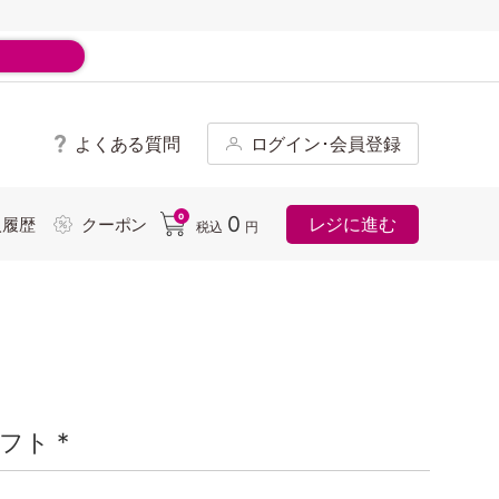
よくある質問
ログイン･会員登録
ド
0
0
レジに進む
入履歴
クーポン
税込
円
フト *