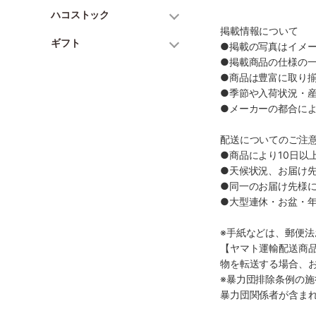
ハコストック
掲載情報について
ギフト
●掲載の写真はイメ
●掲載商品の仕様の
●商品は豊富に取り
●季節や入荷状況・
●メーカーの都合に
配送についてのご注
●商品により10日以
●天候状況、お届け
●同一のお届け先様
●大型連休・お盆・
※手紙などは、郵便
【ヤマト運輸配送商
物を転送する場合、
※暴力団排除条例の
暴力団関係者が含ま