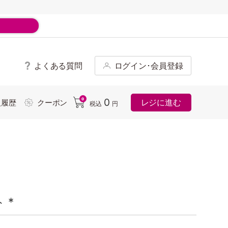
よくある質問
ログイン･会員登録
ド
0
0
レジに進む
入履歴
クーポン
税込
円
 *