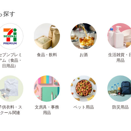
ら探す
セブンプレミ
食品・飲料
お酒
生活雑貨・
アム（食品・
用品
日用品）
子供衣料・ス
文房具・事務
ペット用品
防災用品
クール関連
用品