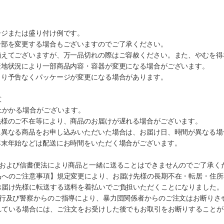
ージまたは盛り付け例です。
一部を変更する場合もございますのでご了承ください。
揃えてございますが、万一品切れの際はご容赦ください。また、やむを得
産地状況により一部商品内容・容器が変更になる場合がございます。
より予告なくパッケージが変更になる場合があります。
意
上かかる場合がございます。
先様のご不在等により、商品のお届けが遅れる場合がございます。
に異なる商品をお申し込みいただいた場合は、お届け日、時間が異なる場
年末年始などは配送にお時間をいただく場合がございます。
法および信書便法により商品と一緒に送ることはできませんのでご了承く
品へのご注意事項】規定変更により、お届け先様の長期不在・転居・住所
お届け先様に転送する送料を着払いでご負担いただくことになりました。
施行及び警察からのご指導により、暴力団関係者からのご注文はお断りさ
れている場合には、ご注文をお受けした後でもお取引をお断りすることが