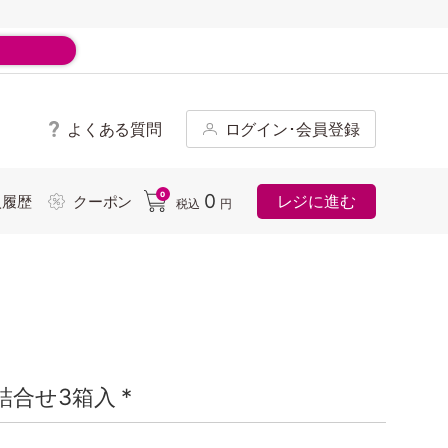
よくある質問
ログイン･会員登録
ド
0
0
レジに進む
入履歴
クーポン
税込
円
合せ3箱入 *