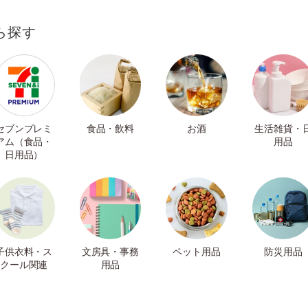
ら探す
セブンプレミ
食品・飲料
お酒
生活雑貨・
アム（食品・
用品
日用品）
子供衣料・ス
文房具・事務
ペット用品
防災用品
クール関連
用品