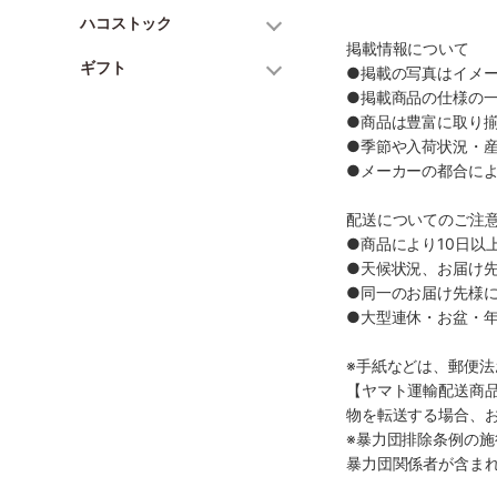
ハコストック
掲載情報について
ギフト
●掲載の写真はイメ
●掲載商品の仕様の
●商品は豊富に取り
●季節や入荷状況・
●メーカーの都合に
配送についてのご注
●商品により10日以
●天候状況、お届け
●同一のお届け先様
●大型連休・お盆・
※手紙などは、郵便
【ヤマト運輸配送商
物を転送する場合、
※暴力団排除条例の
暴力団関係者が含ま