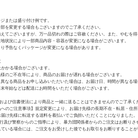
ージまたは盛り付け例です。
一部を変更する場合もございますのでご了承ください。
揃えてございますが、万一品切れの際はご容赦ください。また、やむを得
産地状況により一部商品内容・容器が変更になる場合がございます。
より予告なくパッケージが変更になる場合があります。
意
上かかる場合がございます。
先様のご不在等により、商品のお届けが遅れる場合がございます。
に異なる商品をお申し込みいただいた場合は、お届け日、時間が異なる場
年末年始などは配送にお時間をいただく場合がございます。
法および信書便法により商品と一緒に送ることはできませんのでご了承く
品へのご注意事項】規定変更により、お届け先様の長期不在・転居・住所
お届け先様に転送する送料を着払いでご負担いただくことになりました。
施行及び警察からのご指導により、暴力団関係者からのご注文はお断りさ
れている場合には、ご注文をお受けした後でもお取引をお断りすることが