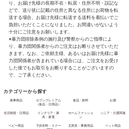
り、お届け先様の長期不在・転居・住所不明・誤記な
どで、送り状に記載の住所と異なる住所にお荷物を転
送する場合、お届け先様に転送する送料を着払いでご
負担いただくことになりました。お間違いがないよう
十分にご注意をお願いします。
※暴力団排除条例の施行及び警察からのご指導によ
り、暴力団関係者からのご注文はお断りさせていただ
きます。なお、ご依頼主様、あるいはお届け先様に暴
力団関係者が含まれている場合には、ご注文をお受け
した後でもお取引をお断りすることがございますの
で、ご了承ください。
カテゴリーから探す
催事商品
セブンプレミアム
食品・飲料
お酒
（食品・日用品）
生活雑貨・日用品
インテリア・家
ホームファッショ
シニア・介護関連
具・家電
ン
ベビー用品
子供衣料・スクー
文房具・事務用品
ペット用品