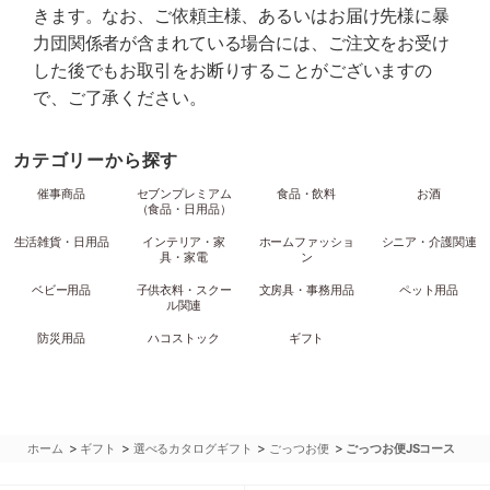
きます。なお、ご依頼主様、あるいはお届け先様に暴
力団関係者が含まれている場合には、ご注文をお受け
した後でもお取引をお断りすることがございますの
で、ご了承ください。
カテゴリーから探す
催事商品
セブンプレミアム
食品・飲料
お酒
（食品・日用品）
生活雑貨・日用品
インテリア・家
ホームファッショ
シニア・介護関連
具・家電
ン
ベビー用品
子供衣料・スクー
文房具・事務用品
ペット用品
ル関連
防災用品
ハコストック
ギフト
>
>
>
>
ホーム
ギフト
選べるカタログギフト
ごっつお便
ごっつお便JSコース