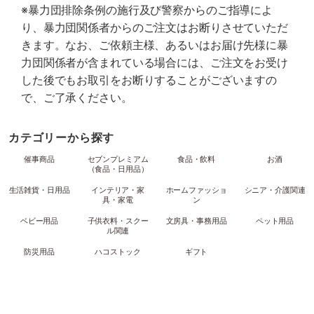
※暴力団排除条例の施行及び警察からのご指導によ
り、暴力団関係者からのご注文はお断りさせていただ
きます。なお、ご依頼主様、あるいはお届け先様に暴
力団関係者が含まれている場合には、ご注文をお受け
した後でもお取引をお断りすることがございますの
で、ご了承ください。
カテゴリーから探す
催事商品
セブンプレミアム
食品・飲料
お酒
（食品・日用品）
生活雑貨・日用品
インテリア・家
ホームファッショ
シニア・介護関連
具・家電
ン
ベビー用品
子供衣料・スクー
文房具・事務用品
ペット用品
ル関連
防災用品
ハコストック
ギフト