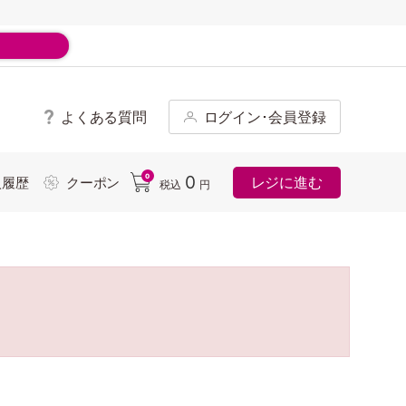
よくある質問
ログイン･会員登録
ド
0
0
レジに進む
入履歴
クーポン
税込
円