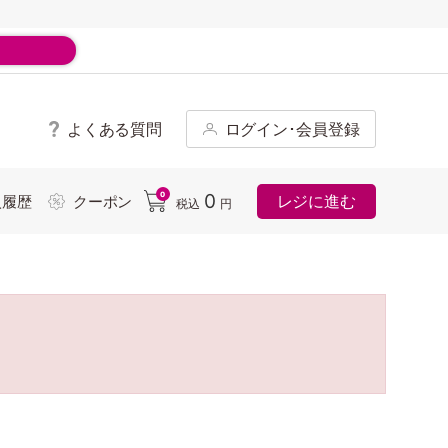
よくある質問
ログイン･会員登録
ド
0
0
レジに進む
入履歴
クーポン
税込
円