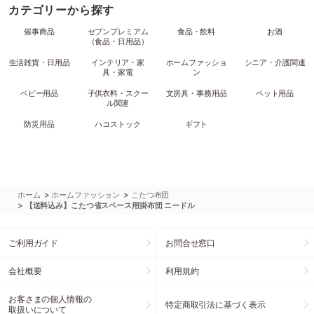
カテゴリーから探す
催事商品
セブンプレミアム
食品・飲料
お酒
（食品・日用品）
生活雑貨・日用品
インテリア・家
ホームファッショ
シニア・介護関連
具・家電
ン
ベビー用品
子供衣料・スクー
文房具・事務用品
ペット用品
ル関連
防災用品
ハコストック
ギフト
>
>
ホーム
ホームファッション
こたつ布団
>
【送料込み】こたつ省スペース用掛布団 ニードル
ご利用ガイド
お問合せ窓口
会社概要
利用規約
お客さまの個人情報の
特定商取引法に基づく表示
取扱いについて