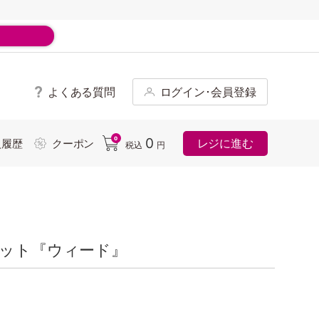
よくある質問
ログイン･会員登録
ド
0
0
レジに進む
入履歴
クーポン
税込
円
ペット『ウィード』