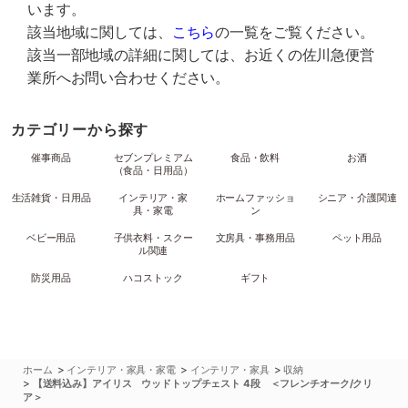
います。
該当地域に関しては、
こちら
の一覧をご覧ください。
該当一部地域の詳細に関しては、お近くの佐川急便営
業所へお問い合わせください。
カテゴリーから探す
催事商品
セブンプレミアム
食品・飲料
お酒
（食品・日用品）
生活雑貨・日用品
インテリア・家
ホームファッショ
シニア・介護関連
具・家電
ン
ベビー用品
子供衣料・スクー
文房具・事務用品
ペット用品
ル関連
防災用品
ハコストック
ギフト
>
>
>
ホーム
インテリア・家具・家電
インテリア・家具
収納
>
【送料込み】アイリス ウッドトップチェスト 4段 ＜フレンチオーク/クリ
ア＞