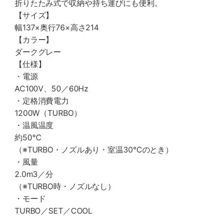
折りたたみ式で収納や持ち運びにも便利。
【サイズ】
幅137×奥行76×高さ214
【カラー】
ダークグレー
【仕様】
・電源
AC100V、50／60Hz
・定格消費電力
1200W（TURBO）
・温風温度
約50℃
（※TURBO・ノズルあり・室温30℃のとき）
・風量
2.0m3／分
（※TURBO時・ノズルなし）
・モード
TURBO／SET／COOL