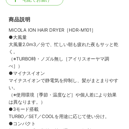
商品説明
MiCOLA ION HAIR DRYER［HDR-M101］
●大風量
大風量2.0m3／分で、忙しい朝も疲れた夜もサッと乾
く。
（※TURBO時・ノズル無し［アイリスオーヤマ調
べ］）
●マイナスイオン
マイナスイオンで静電気を抑制し、髪がまとまりやす
い。
（※使用環境［季節・温度など］や個人差により効果
は異なります。）
●3モード搭載
TURBO／SET／COOLを用途に応じて使い分け。
●コンパクト