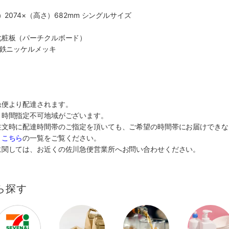
）2074×（高さ）682mm シングルサイズ
化粧板（パーチクルボード）
：鉄ニッケルメッキ
急便より配達されます。
り時間指定不可地域がございます。
注文時に配達時間帯のご指定を頂いても、ご希望の時間帯にお届けできな
、
こちら
の一覧をご覧ください。
に関しては、お近くの佐川急便営業所へお問い合わせください。
ら探す