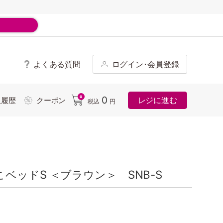
よくある質問
ログイン･会員登録
ド
0
0
レジに進む
入履歴
クーポン
税込
円
ベッドS ＜ブラウン＞ SNB-S