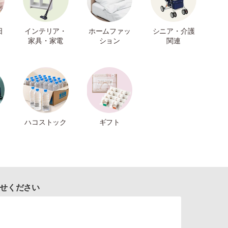
日
インテリア・
ホームファッ
シニア・介護
家具・家電
ション
関連
ハコストック
ギフト
せください