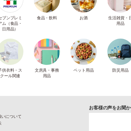
セブンプレミ
食品・飲料
お酒
生活雑貨・
アム（食品・
用品
日用品）
子供衣料・ス
文房具・事務
ペット用品
防災用品
クール関連
用品
お客様の声をお聞か
扱いについて
示