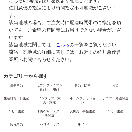
こちらの商品は佐川急便より配達されます。
佐川急便の指定により時間指定不可地域がございま
す。
該当地域の場合、ご注文時に配達時間帯のご指定を頂
いても、ご希望の時間帯にお届けできない場合がござ
います。
該当地域に関しては、
こちら
の一覧をご覧ください。
該当一部地域の詳細に関しては、お近くの佐川急便営
業所へお問い合わせください。
カテゴリーから探す
催事商品
セブンプレミアム
食品・飲料
お酒
（食品・日用品）
生活雑貨・日用品
インテリア・家
ホームファッショ
シニア・介護関連
具・家電
ン
ベビー用品
子供衣料・スクー
文房具・事務用品
ペット用品
ル関連
防災用品
ハコストック
ギフト