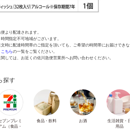
急便より配達されます。
り時間指定不可地域がございます。
注文時に配達時間帯のご指定を頂いても、ご希望の時間帯にお届けできな
、
こちら
の一覧をご覧ください。
に関しては、お近くの佐川急便営業所へお問い合わせください。
ら探す
セブンプレミ
食品・飲料
お酒
生活雑貨・
アム（食品・
用品