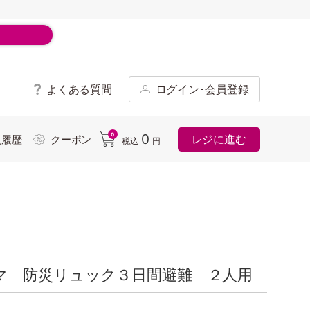
よくある質問
ログイン･会員登録
ド
0
0
レジに進む
入履歴
クーポン
税込
円
マ 防災リュック３日間避難 ２人用