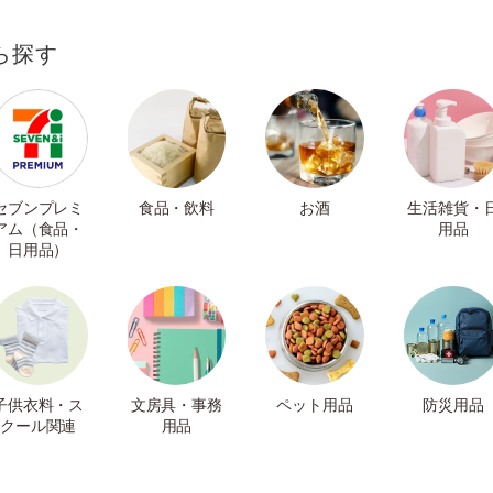
ら探す
セブンプレミ
食品・飲料
お酒
生活雑貨・
アム（食品・
用品
日用品）
子供衣料・ス
文房具・事務
ペット用品
防災用品
クール関連
用品