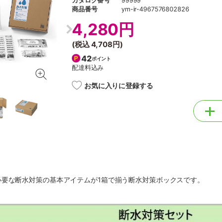
カタログ番号
99999
商品番号
ym-ir-4967576802826
4,280円
(税込
4,708円
)
42
ポイント
配達料込み
お気に入りに登録する
必要な断水対策の基本アイテムが1箱で揃う断水対策ボックスです。