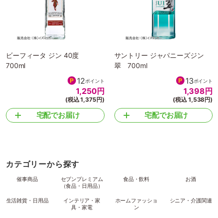
ビーフィータ ジン 40度
サントリー ジャパニーズジン
700ml
翠 700ml
12
13
ポイント
ポイント
1,250
円
1,398
円
(税込 1,375円)
(税込 1,538円)
宅配でお届け
宅配でお届け
カテゴリーから探す
催事商品
セブンプレミアム
食品・飲料
お酒
（食品・日用品）
生活雑貨・日用品
インテリア・家
ホームファッショ
シニア・介護関連
具・家電
ン