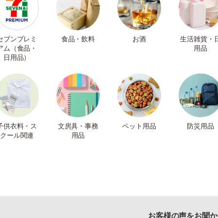
セブンプレミ
食品・飲料
お酒
生活雑貨・
アム（食品・
用品
日用品）
子供衣料・ス
文房具・事務
ペット用品
防災用品
クール関連
用品
お客様の声をお聞か