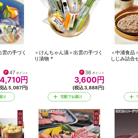
出雲の手づく
＜けんちゃん漬＞出雲の手づく
＜中浦食品
り漬物 *
しじみ詰合せ
47
36
ポイント
ポイント
4,710
円
3,600
円
税込 5,087円)
(税込 3,888円)
届け
宅配でお届け