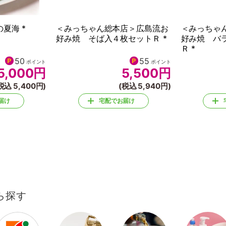
夏海 *
＜みっちゃん総本店＞広島流お
＜みっちゃ
好み焼 そば入４枚セットＲ *
好み焼 バ
Ｒ *
50
55
ポイント
ポイント
5,000
円
5,500
円
税込 5,400円)
(税込 5,940円)
届け
宅配でお届け
ら探す