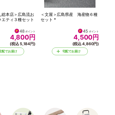
ん総本店＞広島流お
＜文屋＞広島県産 海産物６種
ラエティ３種セット
セット *
48
45
ポイント
ポイント
4,800
円
4,500
円
(税込 5,184円)
(税込 4,860円)
宅配でお届け
宅配でお届け