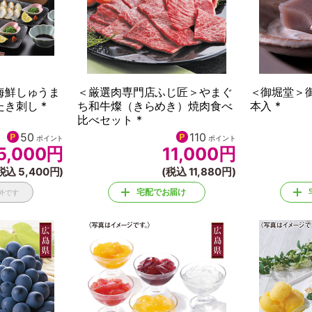
海鮮しゅうま
＜厳選肉専門店ふじ匠＞やまぐ
＜御堀堂＞
き刺し *
ち和牛燦（きらめき）焼肉食べ
本入 *
比べセット *
50
110
ポイント
ポイント
5,000
円
11,000
円
税込 5,400円)
(税込 11,880円)
宅配でお届け
外です