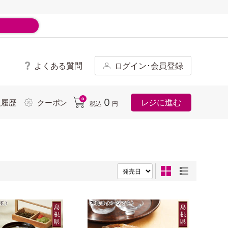
よくある質問
ログイン･会員登録
ド
0
0
レジに進む
入履歴
クーポン
税込
円