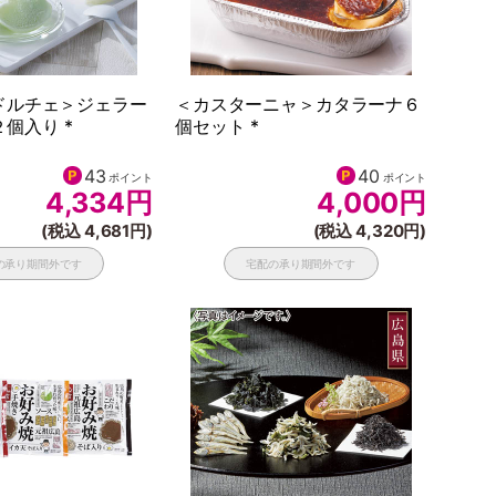
ドルチェ＞ジェラー
＜カスターニャ＞カタラーナ６
個入り *
個セット *
43
40
ポイント
ポイント
4,334
円
4,000
円
(税込 4,681円)
(税込 4,320円)
の承り期間外です
宅配の承り期間外です