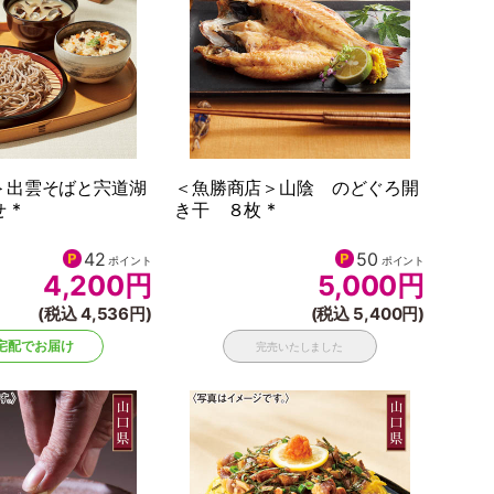
＞出雲そばと宍道湖
＜魚勝商店＞山陰 のどぐろ開
 *
き干 ８枚 *
42
50
ポイント
ポイント
4,200
円
5,000
円
(税込 4,536円)
(税込 5,400円)
宅配でお届け
完売いたしました