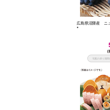
広島県沼隈産 ニ
*
(
宅配の承り期間