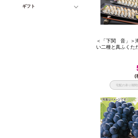
ギフト
＜「下関 音」＞
い二種と真ふくたた
(
宅配の承り期間