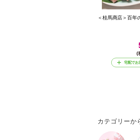
＜桂馬商店＞百年の
(
宅配でお
カテゴリーか