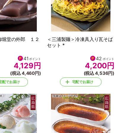
御堀堂の外郎 １２
＜三浦製麺＞冷凍具入り瓦そば
セット *
41
42
ポイント
ポイント
4,129
円
4,200
円
(税込 4,460円)
(税込 4,536円)
宅配でお届け
宅配でお届け