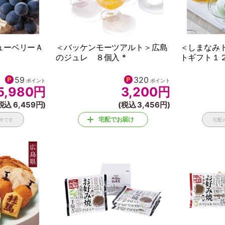
ューベリーＡ
＜バッケンモーツアルト＞広島
＜しまなみ
のジュレ ８個入 *
トギフト１２
59
320
ポイント
ポイント
5,980
円
3,200
円
税込 6,459円)
(税込 3,456円)
宅配でお届け
外です
宅配