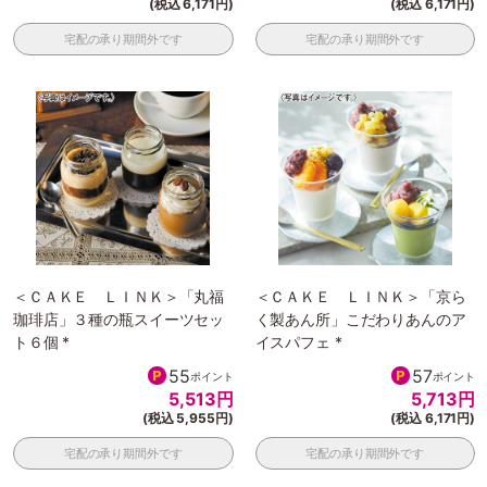
(税込 6,171円)
(税込 6,171円)
宅配の承り期間外です
宅配の承り期間外です
＜ＣＡＫＥ ＬＩＮＫ＞「丸福
＜ＣＡＫＥ ＬＩＮＫ＞「京ら
珈琲店」３種の瓶スイーツセッ
く製あん所」こだわりあんのア
ト６個 *
イスパフェ *
55
57
ポイント
ポイント
5,513
円
5,713
円
(税込 5,955円)
(税込 6,171円)
宅配の承り期間外です
宅配の承り期間外です