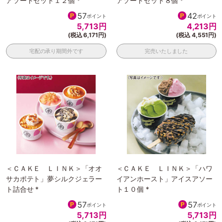
アソートセット１２個 *
アソートセット８個 *
57
42
ポイント
ポイント
5,713
円
4,213
円
(税込 6,171円)
(税込 4,551円)
宅配の承り期間外です
完売いたしました
＜ＣＡＫＥ ＬＩＮＫ＞「オオ
＜ＣＡＫＥ ＬＩＮＫ＞「ハワ
サカポテト」夢シルクジェラー
イアンホースト」アイスアソー
ト詰合せ *
ト１０個 *
57
57
ポイント
ポイント
5,713
円
5,713
円