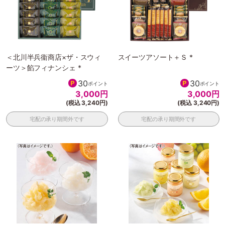
＜北川半兵衞商店×ザ・スウィ
スイーツアソート＋Ｓ *
ーツ＞餡フィナンシェ *
30
30
ポイント
ポイント
3,000
円
3,000
円
(税込 3,240円)
(税込 3,240円)
宅配の承り期間外です
宅配の承り期間外です