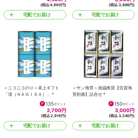
(税込 4,860円)
(税込 3,888円)
宅配でお届け
宅配でお届け
＜ニコニコのり＞卓上ギフト
＜サン海苔＞漁協推奨【佐賀海
「渚（ＮＡＧＩＳＡ）」 *
苔初摘】詰合せ *
135
150
ポイント
ポイント
2,700
円
3,000
円
(税込 2,916円)
(税込 3,240円)
宅配でお届け
宅配でお届け