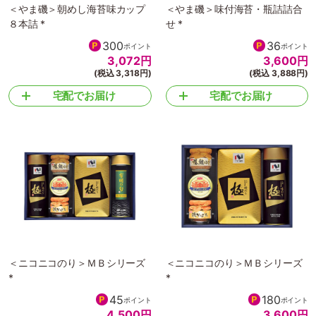
＜やま磯＞朝めし海苔味カップ
＜やま磯＞味付海苔・瓶詰詰合
８本詰 *
せ *
300
36
ポイント
ポイント
3,072
円
3,600
円
(税込 3,318円)
(税込 3,888円)
宅配でお届け
宅配でお届け
＜ニコニコのり＞ＭＢシリーズ
＜ニコニコのり＞ＭＢシリーズ
*
*
45
180
ポイント
ポイント
4,500
円
3,600
円