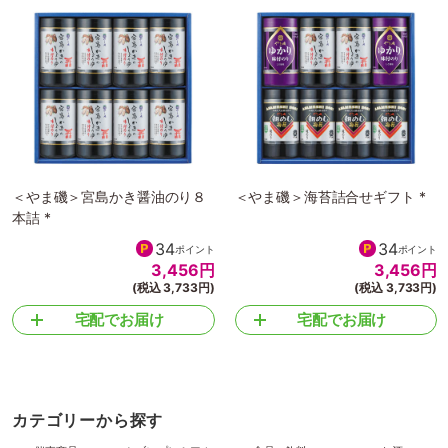
＜やま磯＞宮島かき醤油のり８
＜やま磯＞海苔詰合せギフト *
本詰 *
34
34
ポイント
ポイント
3,456
円
3,456
円
(税込 3,733円)
(税込 3,733円)
宅配でお届け
宅配でお届け
カテゴリーから探す