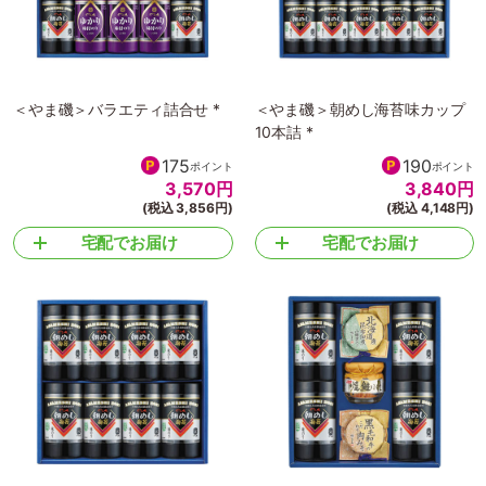
＜やま磯＞バラエティ詰合せ *
＜やま磯＞朝めし海苔味カップ
10本詰 *
175
190
ポイント
ポイント
3,570
円
3,840
円
(税込 3,856円)
(税込 4,148円)
宅配でお届け
宅配でお届け