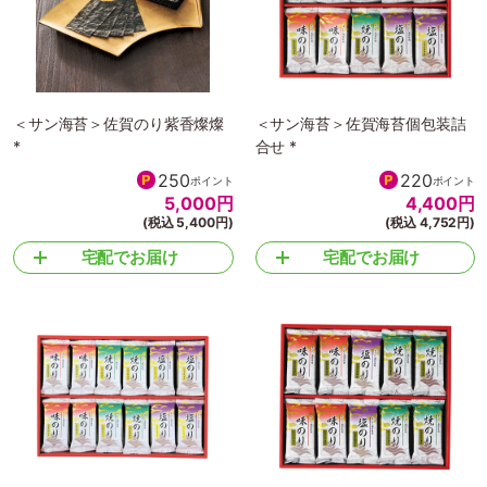
＜サン海苔＞佐賀のり紫香燦燦
＜サン海苔＞佐賀海苔個包装詰
*
合せ *
250
220
ポイント
ポイント
5,000
円
4,400
円
(税込 5,400円)
(税込 4,752円)
宅配でお届け
宅配でお届け