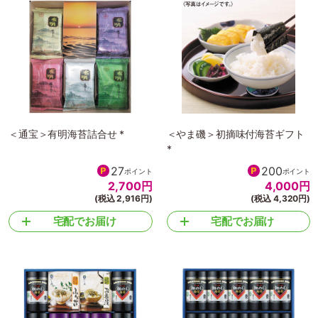
＜通宝＞有明海苔詰合せ *
＜やま磯＞初摘味付海苔ギフト
*
27
200
ポイント
ポイント
2,700
円
4,000
円
(税込 2,916円)
(税込 4,320円)
宅配でお届け
宅配でお届け