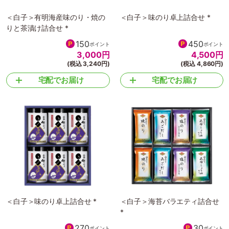
＜白子＞有明海産味のり・焼の
＜白子＞味のり卓上詰合せ *
りと茶漬け詰合せ *
150
450
ポイント
ポイント
3,000
円
4,500
円
(税込 3,240円)
(税込 4,860円)
宅配でお届け
宅配でお届け
＜白子＞味のり卓上詰合せ *
＜白子＞海苔バラエティ詰合せ
*
270
30
ポイント
ポイント