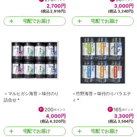
2,700
円
3,000
円
(税込 2,916円)
(税込 3,240円)
宅配でお届け
宅配でお届け
＜マルヒガシ海苔＞味付のり
＜竹野海苔＞味付のりバラエテ
詰合せ *
ィ *
200
165
ポイント
ポイント
4,000
円
3,300
円
(税込 4,320円)
(税込 3,564円)
宅配でお届け
宅配でお届け