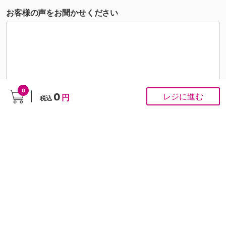
お客様の声をお聞かせください
0
0
レジに進む
円
税込
こちらの投稿への個別対応は行っておりませんが、頂いたご意見はスタッフがすべて拝
見させていただきます。お客様の声をもとに商品開発・サイト改善を行ってまいりま
す。
ご注文にかかわるお問い合わせは
お問い合わせ専用フォーム
から
■ お問合せ
「よくあるご質問」は
こちら
から
0120-37-1947