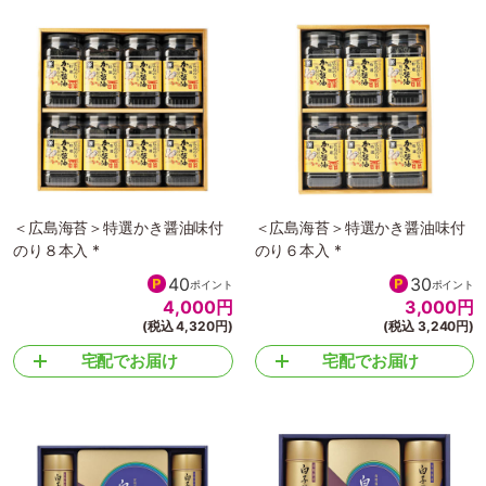
＜広島海苔＞特選かき醤油味付
＜広島海苔＞特選かき醤油味付
のり８本入 *
のり６本入 *
40
30
ポイント
ポイント
4,000
円
3,000
円
(税込 4,320円)
(税込 3,240円)
宅配でお届け
宅配でお届け