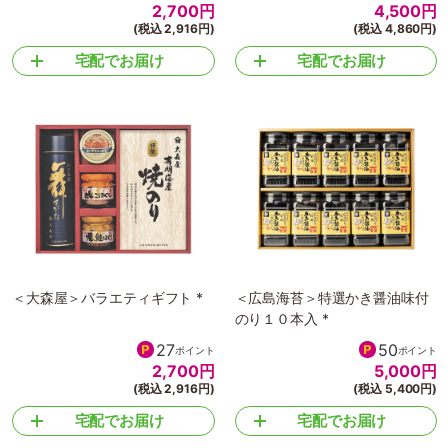
2,700
円
4,500
円
(税込 2,916円)
(税込 4,860円)
宅配でお届け
宅配でお届け
＜大森屋＞バラエティギフト *
＜広島海苔＞特選かき醤油味付
のり１０本入 *
27
50
ポイント
ポイント
2,700
円
5,000
円
(税込 2,916円)
(税込 5,400円)
宅配でお届け
宅配でお届け