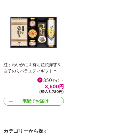
紅ずわいがに＆有明産焼海苔＆
白子のりバラエティギフト *
350
ポイント
3,500
円
(税込 3,780円)
宅配でお届け
カテゴリーから探す