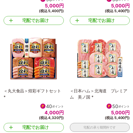
5,000
円
5,000
円
(税込 5,400円)
(税込 5,400円)
宅配でお届け
宅配でお届け
＜丸大食品＞煌彩ギフトセット
＜日本ハム＞北海道 プレミア
*
ム 美ノ国 *
40
50
ポイント
ポイント
4,000
円
5,000
円
(税込 4,320円)
(税込 5,400円)
宅配でお届け
宅配の承り期間外です