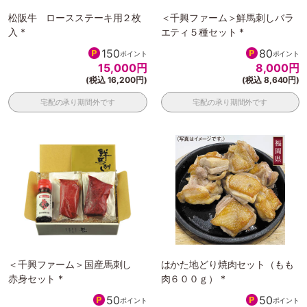
松阪牛 ロースステーキ用２枚
＜千興ファーム＞鮮馬刺しバラ
入 *
エティ５種セット *
150
80
ポイント
ポイント
15,000
円
8,000
円
(税込 16,200円)
(税込 8,640円)
宅配の承り期間外です
宅配の承り期間外です
＜千興ファーム＞国産馬刺し
はかた地どり焼肉セット（もも
赤身セット *
肉６００ｇ） *
50
50
ポイント
ポイント