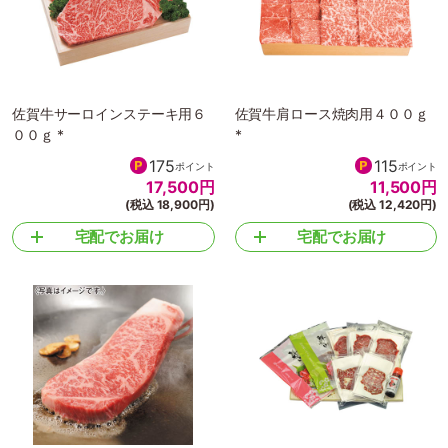
佐賀牛サーロインステーキ用６
佐賀牛肩ロース焼肉用４００ｇ
００ｇ *
*
175
115
ポイント
ポイント
17,500
円
11,500
円
(税込 18,900円)
(税込 12,420円)
宅配でお届け
宅配でお届け