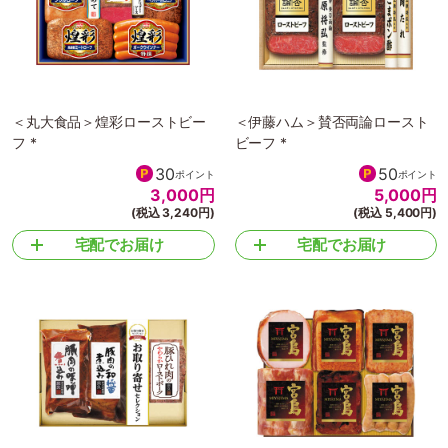
＜丸大食品＞煌彩ローストビー
＜伊藤ハム＞賛否両論ロースト
フ *
ビーフ *
30
50
ポイント
ポイント
3,000
円
5,000
円
(税込 3,240円)
(税込 5,400円)
宅配でお届け
宅配でお届け