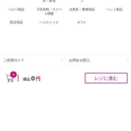
具・家電
ン
ベビー用品
子供衣料・スクー
文房具・事務用品
ペット用品
ル関連
防災用品
ハコストック
ギフト
ご利用ガイド
お問合せ窓口
会社概要
利用規約
0
0
レジに進む
円
税込
お客さまの個人情報の
特定商取引法に基づく表示
取扱いについて
酒類販売管理者標識
サイトマップ
お客様の声をお聞かせください