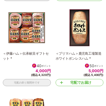
＜伊藤ハム＞伝承献呈ギフトセ
＜プリマハム＞鹿児島工場製造
ット *
ホワイトボンレスハム *
40
50
ポイント
ポイント
4,000
円
5,000
円
(税込 4,320円)
(税込 5,400円)
宅配でお届け
宅配の承り期間外です