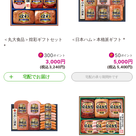
＜丸大食品＞煌彩ギフトセット
＜日本ハム＞本格派ギフト *
*
300
50
ポイント
ポイント
3,000
円
5,000
円
(税込 3,240円)
(税込 5,400円)
宅配でお届け
宅配の承り期間外です