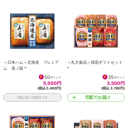
＜日本ハム＞北海道 プレミア
＜丸大食品＞煌彩ギフトセット
ム 美ノ国 *
*
50
35
ポイント
ポイント
5,000
円
3,500
円
(税込 5,400円)
(税込 3,780円)
宅配でお届け
宅配の承り期間外です