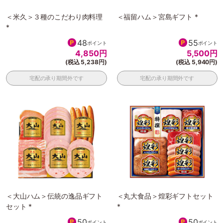
＜米久＞３種のこだわり肉料理
＜福留ハム＞宮島ギフト *
*
48
55
ポイント
ポイント
4,850
円
5,500
円
(税込 5,238円)
(税込 5,940円)
宅配の承り期間外です
宅配の承り期間外です
＜大山ハム＞伝統の逸品ギフト
＜丸大食品＞煌彩ギフトセット
セット *
*
50
50
ポイント
ポイント