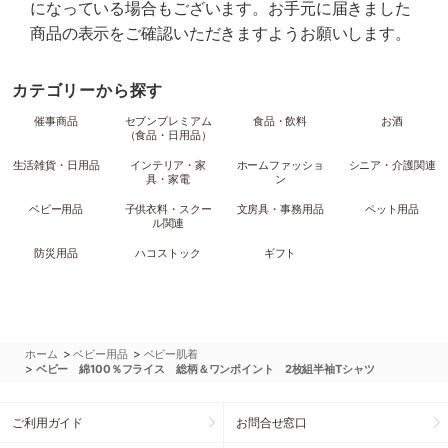
になっている場合もございます。お手元に届きました
商品の表示をご確認いただきますようお願いします。
カテゴリーから探す
催事商品
セブンプレミアム
食品・飲料
お酒
（食品・日用品）
生活雑貨・日用品
インテリア・家
ホームファッショ
シニア・介護関連
具・家電
ン
ベビー用品
子供衣料・スクー
文房具・事務用品
ペット用品
ル関連
防災用品
ハコストック
ギフト
>
>
ホーム
ベビー用品
ベビー肌着
>
ベビー 綿100％フライス 総柄＆ワンポイント 2枚組半袖Tシャツ
ご利用ガイド
お問合せ窓口