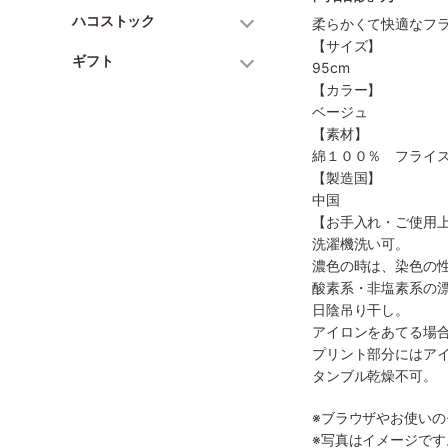
ハコストック
柔らかくて快適なフ
【サイズ】
ギフト
95cm
【カラー】
ベージュ
【素材】
綿１００％ フライ
【製造国】
中国
【お手入れ・ご使用
洗濯機洗い可。
濃色の時は、染色の
酸素系・非塩素系の
日陰吊り干し。
アイロンをあてる場
プリント部分にはア
タンブル乾燥不可。
※ブラウザやお使い
※写真はイメージで