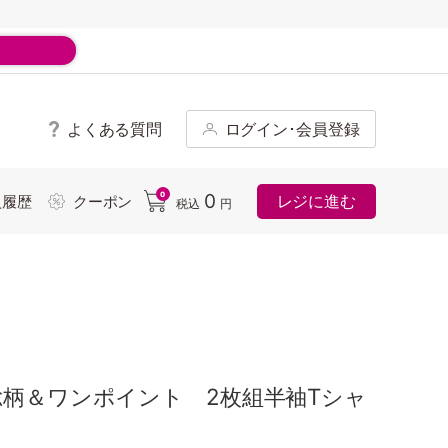
よくある質問
ログイン･会員登録
ド
0
0
レジに進む
入履歴
クーポン
税込
円
総柄＆ワンポイント 2枚組半袖Tシャ