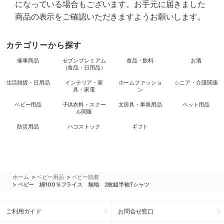
になっている場合もございます。お手元に届きました
商品の表示をご確認いただきますようお願いします。
カテゴリーから探す
催事商品
セブンプレミアム
食品・飲料
お酒
（食品・日用品）
生活雑貨・日用品
インテリア・家
ホームファッショ
シニア・介護関連
具・家電
ン
ベビー用品
子供衣料・スクー
文房具・事務用品
ペット用品
ル関連
防災用品
ハコストック
ギフト
>
>
ホーム
ベビー用品
ベビー肌着
>
ベビー 綿100％フライス 無地 2枚組半袖Tシャツ
ご利用ガイド
お問合せ窓口