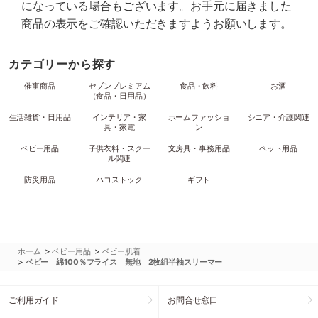
になっている場合もございます。お手元に届きました
商品の表示をご確認いただきますようお願いします。
カテゴリーから探す
催事商品
セブンプレミアム
食品・飲料
お酒
（食品・日用品）
生活雑貨・日用品
インテリア・家
ホームファッショ
シニア・介護関連
具・家電
ン
ベビー用品
子供衣料・スクー
文房具・事務用品
ペット用品
ル関連
防災用品
ハコストック
ギフト
>
>
ホーム
ベビー用品
ベビー肌着
>
ベビー 綿100％フライス 無地 2枚組半袖スリーマー
ご利用ガイド
お問合せ窓口