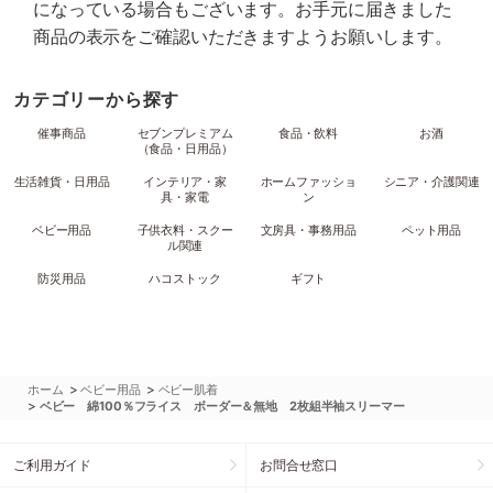
になっている場合もございます。お手元に届きました
商品の表示をご確認いただきますようお願いします。
カテゴリーから探す
催事商品
セブンプレミアム
食品・飲料
お酒
（食品・日用品）
生活雑貨・日用品
インテリア・家
ホームファッショ
シニア・介護関連
具・家電
ン
ベビー用品
子供衣料・スクー
文房具・事務用品
ペット用品
ル関連
防災用品
ハコストック
ギフト
>
>
ホーム
ベビー用品
ベビー肌着
>
ベビー 綿100％フライス ボーダー＆無地 2枚組半袖スリーマー
ご利用ガイド
お問合せ窓口