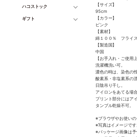
【サイズ】
ハコストック
95cm
【カラー】
ギフト
ピンク
【素材】
綿１００％ フライ
【製造国】
中国
【お手入れ・ご使用
洗濯機洗い可。
濃色の時は、染色の
酸素系・非塩素系の
日陰吊り干し。
アイロンをあてる場
プリント部分にはア
タンブル乾燥不可。
※ブラウザやお使い
※写真はイメージで
※パッケージ画像は