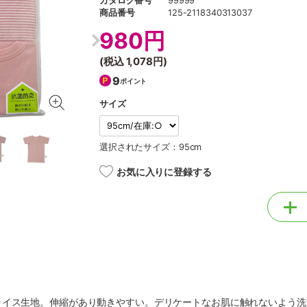
カタログ番号
99999
商品番号
125-2118340313037
980円
(税込
1,078円
)
9
ポイント
サイズ
選択されたサイズ：95cm
お気に入りに登録する
ライス生地。伸縮があり動きやすい。デリケートなお肌に触れないよう洗