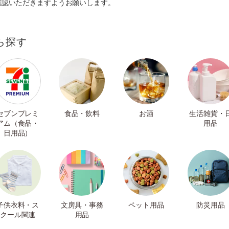
確認いただきますようお願いします。
ら探す
セブンプレミ
食品・飲料
お酒
生活雑貨・
アム（食品・
用品
日用品）
子供衣料・ス
文房具・事務
ペット用品
防災用品
クール関連
用品