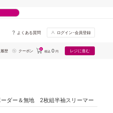
よくある質問
ログイン･会員登録
ド
0
0
レジに進む
入履歴
クーポン
税込
円
ボーダー＆無地 2枚組半袖スリーマー