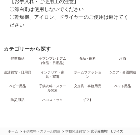
【お手入れ・ご使用上の注意】
〇漂白剤は使用しないでください
〇乾燥機、アイロン、ドライヤーのご使用は避けてく
ださい
カテゴリーから探す
催事商品
セブンプレミアム
食品・飲料
お酒
（食品・日用品）
生活雑貨・日用品
インテリア・家
ホームファッショ
シニア・介護関連
具・家電
ン
ベビー用品
子供衣料・スクー
文房具・事務用品
ペット用品
ル関連
防災用品
ハコストック
ギフト
>
>
>
ホーム
子供衣料・スクール関連
学校関連雑貨
女子赤白帽 Lサイズ