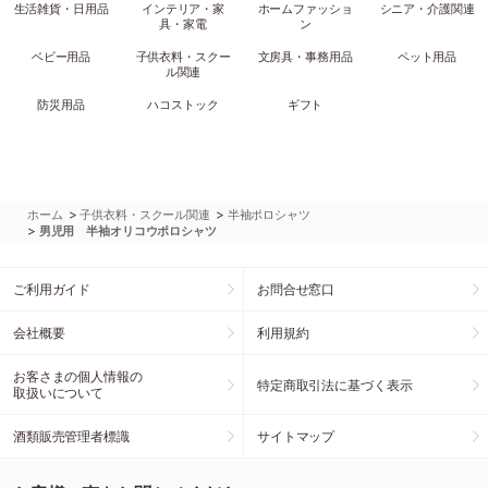
生活雑貨・日用品
インテリア・家
ホームファッショ
シニア・介護関連
具・家電
ン
ベビー用品
子供衣料・スクー
文房具・事務用品
ペット用品
ル関連
防災用品
ハコストック
ギフト
>
>
ホーム
子供衣料・スクール関連
半袖ポロシャツ
>
男児用 半袖オリコウポロシャツ
ご利用ガイド
お問合せ窓口
会社概要
利用規約
お客さまの個人情報の
特定商取引法に基づく表示
取扱いについて
酒類販売管理者標識
サイトマップ