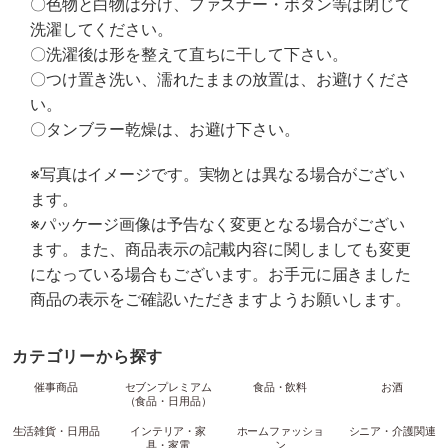
〇色物と白物は分け、ファスナー・ボタン等は閉じて
洗濯してください。
〇洗濯後は形を整えて直ちに干して下さい。
〇つけ置き洗い、濡れたままの放置は、お避けくださ
い。
〇タンブラー乾燥は、お避け下さい。
※写真はイメージです。実物とは異なる場合がござい
ます。
※パッケージ画像は予告なく変更となる場合がござい
ます。また、商品表示の記載内容に関しましても変更
になっている場合もございます。お手元に届きました
商品の表示をご確認いただきますようお願いします。
カテゴリーから探す
催事商品
セブンプレミアム
食品・飲料
お酒
（食品・日用品）
生活雑貨・日用品
インテリア・家
ホームファッショ
シニア・介護関連
具・家電
ン