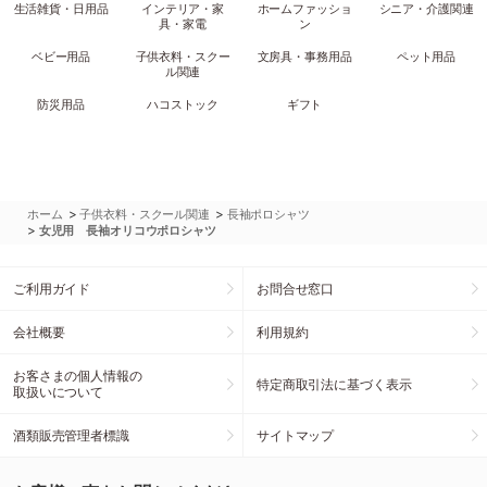
生活雑貨・日用品
インテリア・家
ホームファッショ
シニア・介護関連
具・家電
ン
ベビー用品
子供衣料・スクー
文房具・事務用品
ペット用品
ル関連
防災用品
ハコストック
ギフト
>
>
ホーム
子供衣料・スクール関連
長袖ポロシャツ
>
女児用 長袖オリコウポロシャツ
ご利用ガイド
お問合せ窓口
会社概要
利用規約
お客さまの個人情報の
特定商取引法に基づく表示
取扱いについて
酒類販売管理者標識
サイトマップ