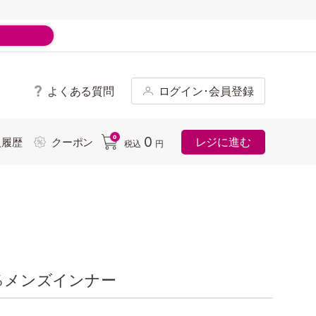
よくある質問
ログイン･会員登録
ド
0
0
レジに進む
入履歴
クーポン
税込
円
0％メンズインナー