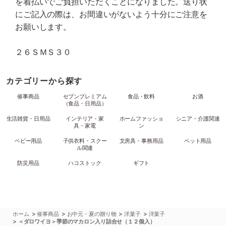
を着払いでご負担いただくことになりました。送り状
にご記入の際は、お間違いがないよう十分にご注意を
お願いします。
２６ＳＭＳ３０
カテゴリーから探す
催事商品
セブンプレミアム
食品・飲料
お酒
（食品・日用品）
生活雑貨・日用品
インテリア・家
ホームファッショ
シニア・介護関連
具・家電
ン
ベビー用品
子供衣料・スクー
文房具・事務用品
ペット用品
ル関連
防災用品
ハコストック
ギフト
>
>
>
>
ホーム
催事商品
お中元・夏の贈り物
洋菓子
洋菓子
>
＜ダロワイヨ＞季節のマカロン入り詰合せ（１２個入）