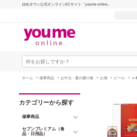
ゆめタウン公式オンラインECサイト「youme online」
-
-
-
-
-
ホーム
催事商品
お中元・夏の贈り物
お酒
ビール
＜
カテゴリーから探す
催事商品
セブンプレミアム（食
品・日用品）