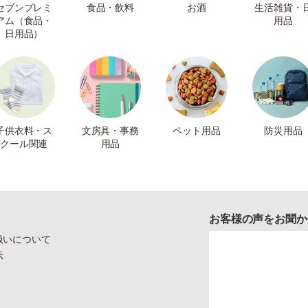
セブンプレミ
食品・飲料
お酒
生活雑貨・
アム（食品・
用品
日用品）
子供衣料・ス
文房具・事務
ペット用品
防災用品
クール関連
用品
お客様の声をお聞か
扱いについて
示