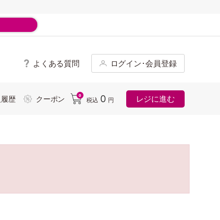
よくある質問
ログイン･会員登録
ド
0
0
レジに進む
入履歴
クーポン
税込
円