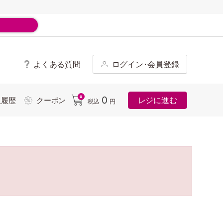
よくある質問
ログイン･会員登録
ド
0
0
レジに進む
入履歴
クーポン
税込
円