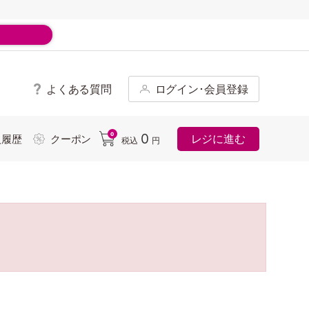
よくある質問
ログイン･会員登録
ド
0
0
レジに進む
入履歴
クーポン
税込
円