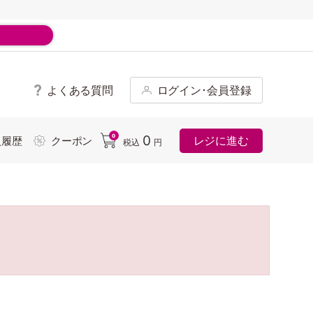
よくある質問
ログイン･会員登録
ド
0
0
レジに進む
入履歴
クーポン
税込
円