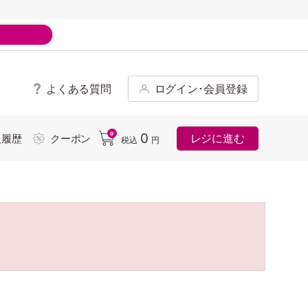
よくある質問
ログイン･会員登録
ド
0
0
レジに進む
入履歴
クーポン
税込
円