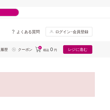
よくある質問
ログイン･会員登録
ド
0
0
レジに進む
入履歴
クーポン
税込
円