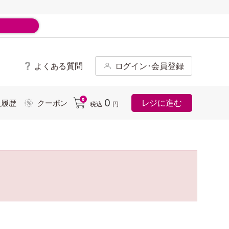
よくある質問
ログイン･会員登録
ド
0
0
レジに進む
入履歴
クーポン
税込
円