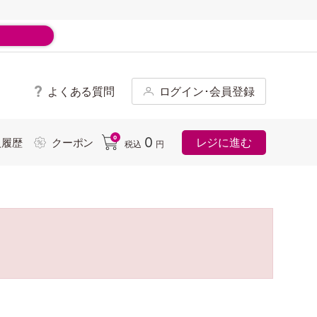
よくある質問
ログイン･会員登録
ド
0
0
レジに進む
入履歴
クーポン
税込
円