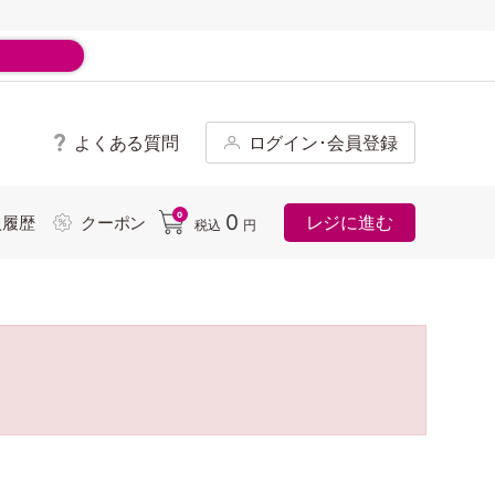
よくある質問
ログイン･会員登録
ド
0
0
レジに進む
入履歴
クーポン
税込
円