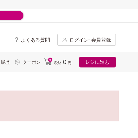
よくある質問
ログイン･会員登録
ド
0
0
レジに進む
入履歴
クーポン
税込
円