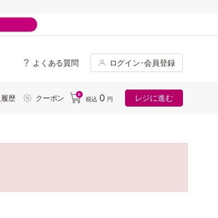
よくある質問
ログイン･会員登録
ド
0
0
レジに進む
入履歴
クーポン
税込
円