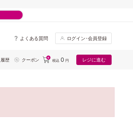
よくある質問
ログイン･会員登録
ド
0
0
レジに進む
入履歴
クーポン
税込
円