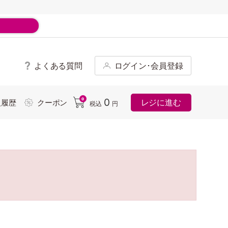
よくある質問
ログイン･会員登録
ド
0
0
レジに進む
入履歴
クーポン
税込
円