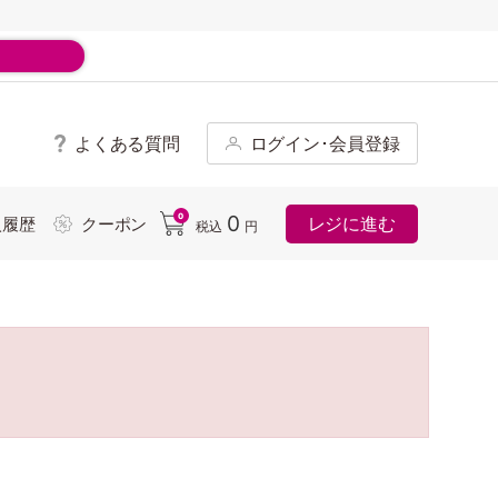
よくある質問
ログイン･会員登録
ド
0
0
レジに進む
入履歴
クーポン
税込
円