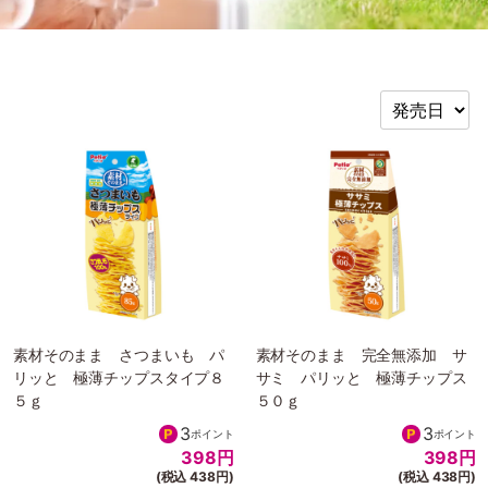
素材そのまま さつまいも パ
素材そのまま 完全無添加 サ
リッと 極薄チップスタイプ８
サミ パリッと 極薄チップス
５ｇ
５０ｇ
3
3
ポイント
ポイント
398
円
398
円
(税込 438円)
(税込 438円)