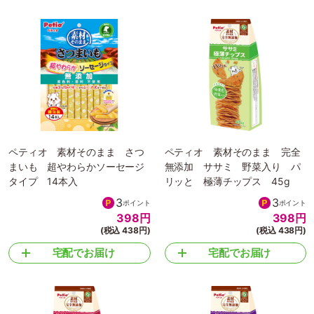
ペティオ 素材そのまま さつ
ペティオ 素材そのまま 完全
まいも 超やわらかソーセージ
無添加 ササミ 野菜入り パ
タイプ 14本入
リッと 極薄チップス 45g
3
3
ポイント
ポイント
398
円
398
円
(税込 438円)
(税込 438円)
宅配でお届け
宅配でお届け