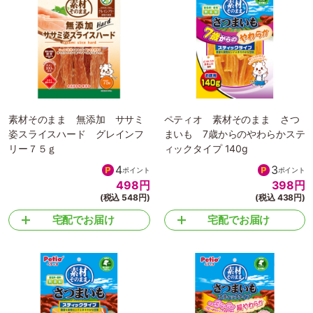
素材そのまま 無添加 ササミ
ペティオ 素材そのまま さつ
姿スライスハード グレインフ
まいも 7歳からのやわらかステ
リー７５ｇ
ィックタイプ 140g
4
3
ポイント
ポイント
498
円
398
円
(税込 548円)
(税込 438円)
宅配でお届け
宅配でお届け