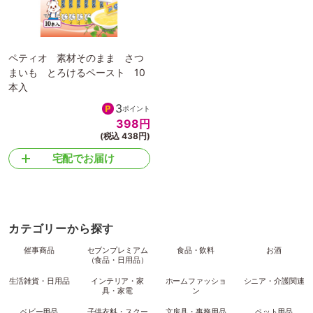
ペティオ 素材そのまま さつ
まいも とろけるペースト 10
本入
3
ポイント
398
円
(税込 438円)
宅配でお届け
カテゴリーから探す
催事商品
セブンプレミアム
食品・飲料
お酒
（食品・日用品）
生活雑貨・日用品
インテリア・家
ホームファッショ
シニア・介護関連
具・家電
ン
ベビー用品
子供衣料・スクー
文房具・事務用品
ペット用品