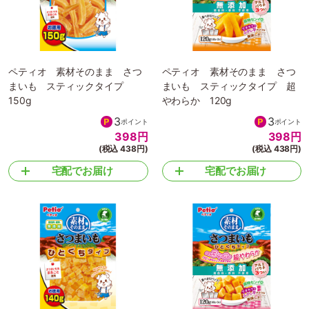
ペティオ 素材そのまま さつ
ペティオ 素材そのまま さつ
まいも スティックタイプ
まいも スティックタイプ 超
150g
やわらか 120g
3
3
ポイント
ポイント
398
円
398
円
(税込 438円)
(税込 438円)
宅配でお届け
宅配でお届け