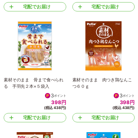
宅配でお届け
宅配でお届け
素材そのまま 骨まで食べられ
素材そのまま 肉つき鶏なんこ
る 手羽先２本×５袋入
つ６０ｇ
3
3
ポイント
ポイント
398
円
398
円
(税込 438円)
(税込 438円)
宅配でお届け
宅配でお届け