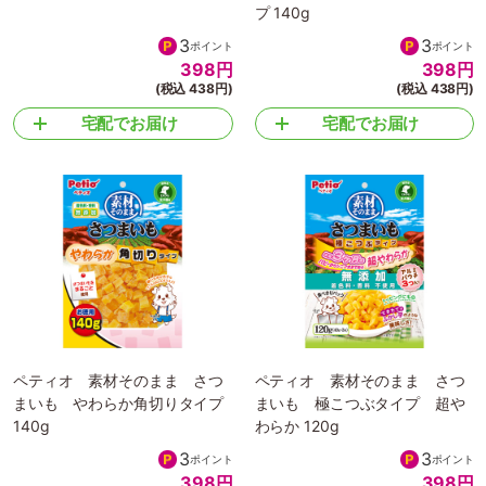
プ 140g
3
3
ポイント
ポイント
398
円
398
円
(税込 438円)
(税込 438円)
宅配でお届け
宅配でお届け
ペティオ 素材そのまま さつ
ペティオ 素材そのまま さつ
まいも やわらか角切りタイプ
まいも 極こつぶタイプ 超や
140g
わらか 120g
3
3
ポイント
ポイント
398
円
398
円